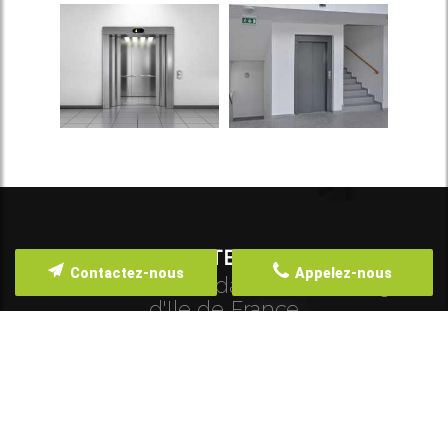
ZONE D'INTERVENTION
Contactez-nous
Appelez-nous
Nous intervenons dans toute la région
d'Ile de France
Votre Expert en Ascenseurs en Ile-de-
France