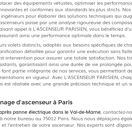
lacer des équipements vétustes, optimiser les performance
ovantes et conformes aux standards les plus stricts. Nos e
 ingénieurs pour élaborer des solutions techniques qui aug
 ascenseurs passe par une analyse rigoureuse des composan
n faisant appel à L'ASCENSEUR PARISIEN, vous bénéficiez d'
 assurant ainsi une performance optimale dans le temps.
urs volets distincts, adaptés aux besoins spécifiques de ch
anification détaillée pour garantir une exécution sans faill
post-intervention pour assurer une totale satisfaction. Nos 
ésistants, garantissant ainsi une durée de vie prolongée po
s font partie intégrante de nos services, vous permettant d
lementations en vigueur. Avec L'ASCENSEUR PARISIEN, chaqu
s est réalisée avec une grande précision technique et un so
age d'ascenseur à Paris
près panne électrique dans le Val-de-Marne
, contactez-
 à notre bureau au 75012 Paris. Nous nous déplaçons égalem
n et l'entretien de votre ascenseur. Nos experts sont
dispon