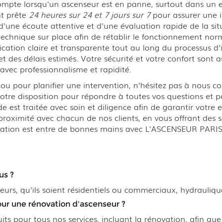
pte lorsqu'un ascenseur est en panne, surtout dans un
nt prête
24 heures sur 24 et 7 jours sur 7
pour assurer une 
une écoute attentive et d'une évaluation rapide de la situa
technique sur place afin de rétablir le fonctionnement norm
ation claire et transparente tout au long du processus d'i
 et des délais estimés. Votre sécurité et votre confort son
avec professionnalisme et rapidité.
 pour planifier une intervention, n'hésitez pas à nous con
 votre disposition pour répondre à toutes vos questions et 
est traitée avec soin et diligence afin de garantir votre 
 proximité avec chacun de nos clients, en vous offrant des
allation est entre de bonnes mains avec L'ASCENSEUR PARIS
us ?
urs, qu'ils soient résidentiels ou commerciaux, hydrauliqu
our une rénovation d'ascenseur ?
ts pour tous nos services, incluant la rénovation, afin que 