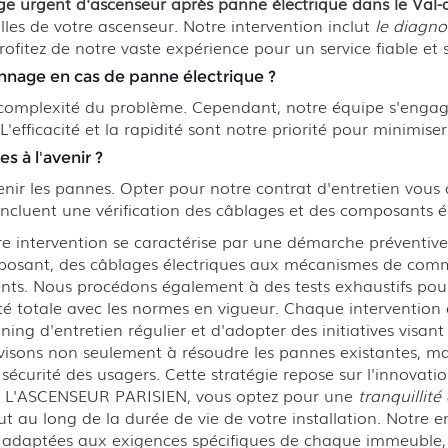
e urgent d'ascenseur après panne électrique dans le Val
elles de votre ascenseur. Notre intervention inclut
le diagno
ofitez de notre vaste expérience pour un service fiable et s
nnage en cas de panne électrique ?
complexité du problème. Cependant, notre équipe s'engage
 L'efficacité et la rapidité sont notre priorité pour minimise
 à l'avenir ?
nir les pannes. Opter pour notre contrat d'entretien vous of
 incluent une vérification des câblages et des composants é
e intervention se caractérise par une démarche préventive
ant, des câblages électriques aux mécanismes de command
nts. Nous procédons également à des tests exhaustifs pour v
té totale avec les normes en vigueur. Chaque intervention es
ning d'entretien régulier et d'adopter des initiatives visant
isons non seulement à résoudre les pannes existantes, mai
sécurité des usagers. Cette stratégie repose sur l'innovati
ant L'ASCENSEUR PARISIEN, vous optez pour une
tranquillité
tout au long de la durée de vie de votre installation. Notre
et adaptées aux exigences spécifiques de chaque immeuble, q