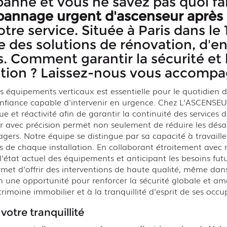
panne et vous ne savez pas quoi f
pannage urgent d'ascenseur après 
votre service. Située à Paris dans l
e des solutions de rénovation, d'en
. Comment garantir la sécurité et
lation ? Laissez-nous vous accompa
es équipements verticaux est essentielle pour le quotidien de
confiance capable d'intervenir en urgence. Chez L'ASCENS
 et réactivité afin de garantir la continuité des services
r avec précision permet non seulement de réduire les désa
usagers. Notre équipe se distingue par sa capacité à travai
s de chaque installation. En collaborant étroitement avec 
état actuel des équipements et anticipant les besoins futu
t d'offrir des interventions de haute qualité, même dans le
une opportunité pour renforcer la sécurité globale et amél
rimoine immobilier et à la tranquillité d'esprit de ses occu
votre tranquillité