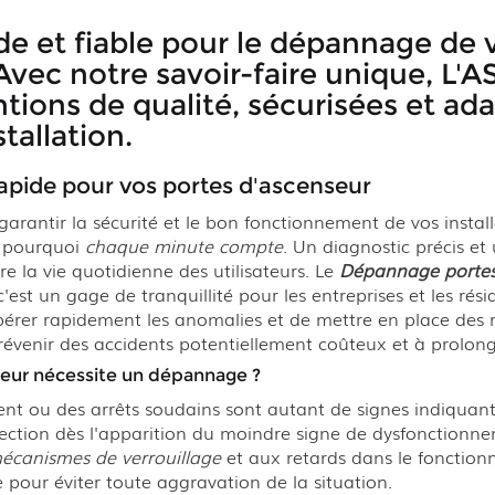
ide et fiable pour le dépannage de 
 Avec notre savoir-faire unique, 
ntions de qualité, sécurisées et a
allation.
apide pour vos portes d'ascenseur
arantir la sécurité et le bon fonctionnement de vos insta
t pourquoi
chaque minute compte
. Un diagnostic précis e
e la vie quotidienne des utilisateurs. Le
Dépannage portes
est un gage de tranquillité pour les entreprises et les rés
pérer rapidement les anomalies et de mettre en place des 
révenir des accidents potentiellement coûteux et à prolong
seur nécessite un dépannage ?
rent ou des arrêts soudains sont autant de signes indiqua
ction dès l'apparition du moindre signe de dysfonctionneme
écanismes de verrouillage
et aux retards dans le fonctio
e pour éviter toute aggravation de la situation.